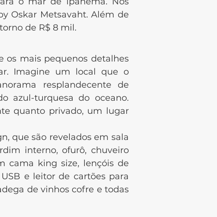
 para o mar de ipanema. Nos
 by Oskar Metsavaht. Além de
torno de R$ 8 mil.
nde os mais pequenos detalhes
ar. Imagine um local que o
panorama resplandecente de
o azul-turquesa do oceano.
nte quanto privado, um lugar
, que são revelados em sala
rdim interno, ofurô, chuveiro
m cama king size, lençóis de
USB e leitor de cartões para
 adega de vinhos cofre e todas