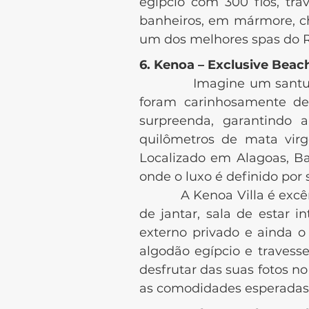
egípcio com 300 fios, tr
banheiros, em mármore, ch
um dos melhores spas do Ri
6. Kenoa – Exclusive Beac
Imagine um santuá
foram carinhosamente de
surpreenda, garantindo 
quilômetros de mata vir
Localizado em Alagoas, Ba
onde o luxo é definido por 
A Kenoa Villa é excêntri
de jantar, sala de estar i
externo privado e ainda o
algodão egípcio e travess
desfrutar das suas fotos no
as comodidades esperadas. 