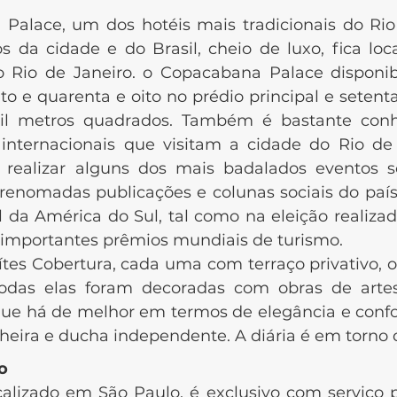
e, um dos hotéis mais tradicionais do Rio 
s da cidade e do Brasil, cheio de luxo, fica lo
Rio de Janeiro. o Copacabana Palace disponibi
o e quarenta e oito no prédio principal e setenta
 metros quadrados. Também é bastante conhe
internacionais que visitam a cidade do Rio de 
ealizar alguns dos mais badalados eventos so
nomadas publicações e colunas sociais do país. O
 da América do Sul, tal como na eleição realiza
importantes prêmios mundiais de turismo.
tes Cobertura, cada uma com terraço privativo, 
Todas elas foram decoradas com obras de artes,
 que há de melhor em termos de elegância e confo
ra e ducha independente. A diária é em torno d
o
ado em São Paulo, é exclusivo com serviço pe