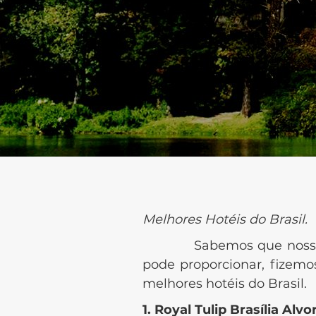
Melhores Hotéis do Brasil.
Sabemos que noss
pode proporcionar, fizemo
melhores hotéis do Brasil.
1. Royal Tulip Brasília Alv