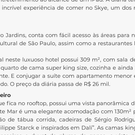
 incrível experiência de comer no Skye, um dos
dins, conta com fácil acesso às áreas para n
ltural de São Paulo, assim como a restaurantes b
te luxuoso hotel possui 309 m², com sala de
, quarto de cama super king size, cozinha e ainda 2
ente. E conjugar a suíte com apartamento menor
. O preço da diária passa de R$ 26 mil.
eiro
ica no rooftop, possui uma vista panorâmica da 
ente Mar é uma elegante acomodação com 130m² p
chão de tábua corrida, cadeiras de Sérgio Rodr
lippe Starck e inspirados em Dalí”. As camas kin