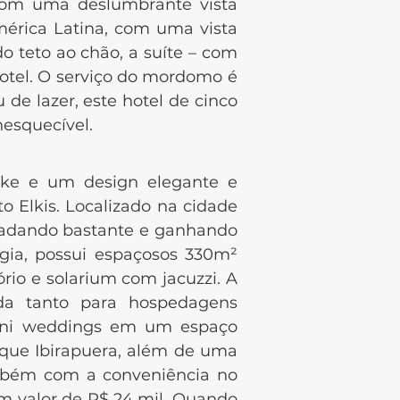
 com uma deslumbrante vista
mérica Latina, com uma vista
 teto ao chão, a suíte – com
hotel. O serviço do mordomo é
de lazer, este hotel de cinco
nesquecível.
e um design elegante e
 Elkis. Localizado na cidade
gradando bastante e ganhando
ogia, possui espaçosos 330m²
ório e solarium com jacuzzi. A
ada tanto para hospedagens
 mini weddings em um espaço
arque Ibirapuera, além de uma
ambém com a conveniência no
em valor de R$ 24 mil. Quando