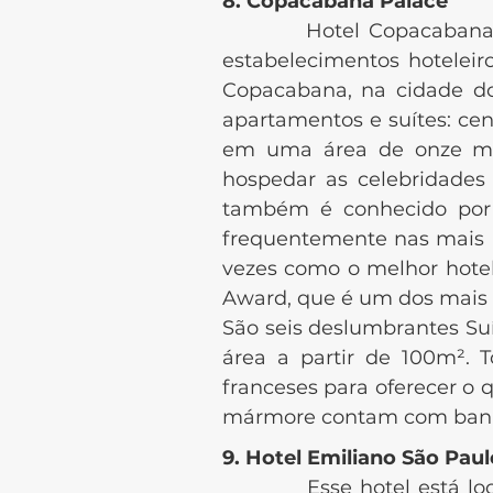
8. Copacabana Palace
Hotel Copacabana Palac
estabelecimentos hoteleiro
Copacabana, na cidade do 
apartamentos e suítes: cent
em uma área de onze mil
hospedar as celebridades 
também é conhecido por r
frequentemente nas mais re
vezes como o melhor hotel
Award, que é um dos mais 
São seis deslumbrantes Suí
área a partir de 100m². 
franceses para oferecer o
mármore contam com banhei
9. Hotel Emiliano São Paul
Esse hotel está localiz