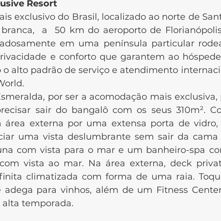
usive Resort
clusivo do Brasil, localizado ao norte de San
 branca, a 50 km do aeroporto de Florianópolis.
idadosamente em uma península particular rod
privacidade e conforto que garantem ao hóspede
 alto padrão de serviço e atendimento internacio
World.
ralda, por ser a acomodação mais exclusiva, 
 precisar sair do bangalô com os seus 310m². C
a área externa por uma extensa porta de vidro,
eciar uma vista deslumbrante sem sair da cama
una com vista para o mar e um banheiro-spa 
 vista ao mar. Na área externa, deck privat
inita climatizada com forma de uma raia. Toqu
e adega para vinhos, além de um Fitness Center 
a alta temporada.