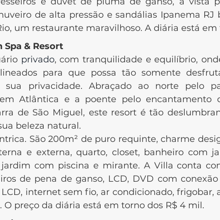
avesseiros e duvet de pluma de ganso, a vista
uveiro de alta pressão e sandálias Ipanema RJ
o, um restaurante maravilhoso. A diária está em 
h Spa & Resort
rio
privado
, com tranquilidade e equilíbrio, o
lineados para que possa tão somente desfrut
a sua privacidade. Abraçado ao norte pelo 
gem Atlântica e a poente pelo encantamento d
rra de São Miguel, este resort é tão deslumbra
sua beleza natural.
ca. São 200m² de puro requinte, charme design
nterna e externa, quarto, closet, banheiro com ja
 jardim com piscina e mirante. A Villa conta co
eiros de pena de ganso, LCD, DVD com conexão 
 LCD, internet sem fio, ar condicionado, frigobar,
O preço da diária está em torno dos R$ 4 mil.