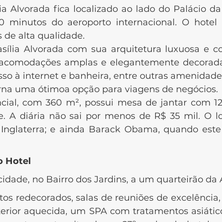
orada fica localizado ao lado do Palácio da 
 20 minutos do aeroporto internacional. O hote
s de alta qualidade.
Alvorada com sua arquitetura luxuosa e cos
 acomodações amplas e elegantemente decorad
esso à internet e banheira, entre outras amenidad
orna uma ótimoa opção para viagens de negócios.
 com 360 m², possui mesa de jantar com 12 lu
. A diária não sai por menos de R$ 35 mil. O l
Inglaterra; e ainda Barack Obama, quando este 
o Hotel
ade, no Bairro dos Jardins, a um quarteirão da A
decorados, salas de reuniões de excelência, a
xterior aquecida, um SPA com tratamentos asiátic