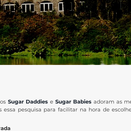
os
Sugar Daddies
e
Sugar Babies
adoram as me
s essa pesquisa para facilitar na hora de escolh
orada