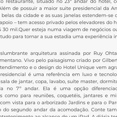
o restaurante, situado no 23º andar do hotel,
 Além de possuir a maior suite presidencial da A
belas da cidade e as suas janelas estendem-se do
e apoio – tem acesso privado pelos elevadores do 
R$ 30 mil.Quer esteja numa viagem de negócios ou 
tudo para tornar a sua estadia uma experiência i
 arquitetura assinada por Ruy Ohtake 
entano. Vivo pelo paisagismo criado por Gilberto
o atendimento e o design do Hotel Unique vem a
residencial é uma referência em luxo e tecnol
 sala de jantar, copa, lavabo, suíte master, dormit
zada no 7º andar. Ela é uma opção diferenci
s como para reuniões, coquetéis, jantares e
 com vista para o arborizado Jardins e para o P
eto do segundo andar da acomodação. Conte t
ntretenimento ao alcance de um iPad. A diária t