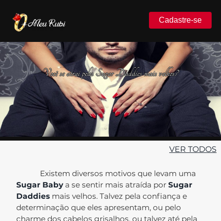
Cadastre-se
Você se atrai pelos Sugar Daddies mais velhos?
VER TODOS
Existem diversos motivos que levam uma
Sugar Baby
a se sentir mais atraída por
Sugar
Daddies
mais velhos. Talvez pela confiança e
determinação que eles apresentam, ou pelo
charme dos cabelos grisalhos, ou talvez até pela