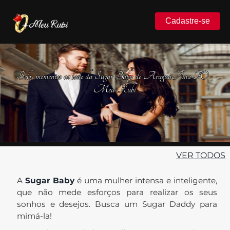
Cadastre-se
Belos momentos ao lado da Sugar Baby de AraguaÃ­na TO -
Meu Rubi
VER TODOS
A
Sugar Baby
é uma mulher intensa e inteligente,
que não mede esforços para realizar os seus
sonhos e desejos. Busca um Sugar Daddy para
mimá-la!